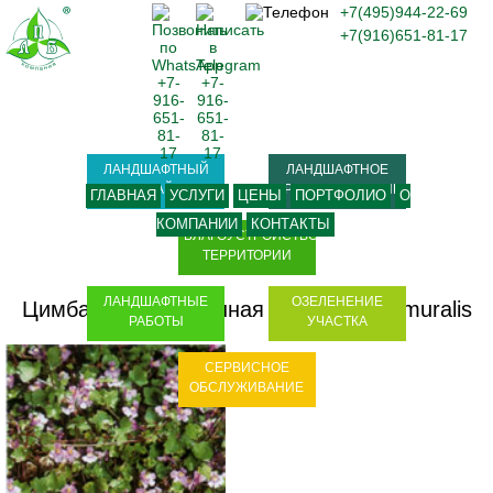
+7(495)944-22-69
+7(916)651-81-17
ЛАНДШАФТНЫЙ
ЛАНДШАФТНОЕ
ДИЗАЙН
ПРОЕКТИРОВАНИЕ
ГЛАВНАЯ
УСЛУГИ
ЦЕНЫ
ПОРТФОЛИО
О
КОМПАНИИ
КОНТАКТЫ
БЛАГОУСТРОЙСТВО
ТЕРРИТОРИИ
ЛАНДШАФТНЫЕ
ОЗЕЛЕНЕНИЕ
Цимбалярия постенная - Cymbalaria muralis
РАБОТЫ
УЧАСТКА
СЕРВИСНОЕ
ОБСЛУЖИВАНИЕ