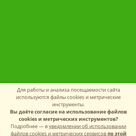
Для работы и анализа посещаемости сайта
используются файлы cookies и метрические
инструменты.
Вы даёте согласие на использование файлов
cookies и метрических инструментов?
Подробнее — в
уведомлении об использовании
файлов cookies и метрических сервисов
по этой
Copyright © 1998-2026 КФХ Лавров П.Б.