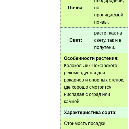
плодородной,
Почва:
но
проницаемой
почвы.
растет как на
Свет:
свету, так и в
полутени.
Особенности растения:
Колокольчик Пожарского
рекомендуется для
рокариев и опорных стенок,
где хорошо смотрится,
ниспадая с оград или
камней.
Характеристика сорта:
Стоимость посадки