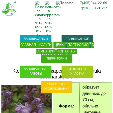
+7(495)944-22-69
+7(916)651-81-17
ЛАНДШАФТНЫЙ
ЛАНДШАФТНОЕ
ДИЗАЙН
ПРОЕКТИРОВАНИЕ
ГЛАВНАЯ
УСЛУГИ
ЦЕНЫ
ПОРТФОЛИО
О
КОМПАНИИ
КОНТАКТЫ
БЛАГОУСТРОЙСТВО
ТЕРРИТОРИИ
ЛАНДШАФТНЫЕ
ОЗЕЛЕНЕНИЕ
Колокольчик Пожарского - Campanula
РАБОТЫ
УЧАСТКА
poscharskyana
СЕРВИСНОЕ
образует
ОБСЛУЖИВАНИЕ
длинные, до
70 см,
Форма:
обильно
цветущие