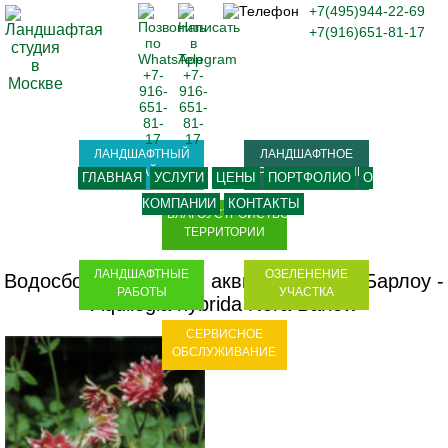
+7(495)944-22-69
+7(916)651-81-17
ЛАНДШАФТНЫЙ
ЛАНДШАФТНОЕ
ДИЗАЙН
ПРОЕКТИРОВАНИЕ
ГЛАВНАЯ
УСЛУГИ
ЦЕНЫ
ПОРТФОЛИО
О
КОМПАНИИ
КОНТАКТЫ
БЛАГОУСТРОЙСТВО
ТЕРРИТОРИИ
ЛАНДШАФТНЫЕ
ОЗЕЛЕНЕНИЕ
Водосбор гибридный, аквилегия Нора Барлоу -
РАБОТЫ
УЧАСТКА
Aquilegia hybrida Nora Barlow
СЕРВИСНОЕ
ОБСЛУЖИВАНИЕ