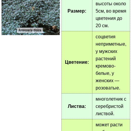
высоты около
Размер:
5см, во время
цветения до
20 см.
соцветия
неприметные,
у мужских
растений
Цветение:
кремово-
белые, у
женских —
розоватые.
многолетник с
Листва:
серебристой
листвой.
может расти