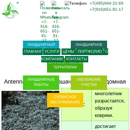
+7(495)944-22-69
+7(916)651-81-17
ЛАНДШАФТНЫЙ
ЛАНДШАФТНОЕ
ДИЗАЙН
ПРОЕКТИРОВАНИЕ
ГЛАВНАЯ
УСЛУГИ
ЦЕНЫ
ПОРТФОЛИО
О
КОМПАНИИ
КОНТАКТЫ
БЛАГОУСТРОЙСТВО
ТЕРРИТОРИИ
ЛАНДШАФТНЫЕ
ОЗЕЛЕНЕНИЕ
Antennaria dioica
-
Кошачья папка двудомная
РАБОТЫ
УЧАСТКА
многолетник
СЕРВИСНОЕ
разрастается,
ОБСЛУЖИВАНИЕ
Форма:
образуя
коврики.
достигает