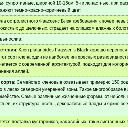
ья супротивные, шириной 10-16см, 5-ти лопастные, при рас
аняют темно-красно-коричневый цвет.
ена остролистного Фаассенс Блек требования к почве невы
окислых до щелочных, страдает на слишком влажных боло
евынослив.
стения:
Клен platanoides Faassen's Black хорошо переносит
тот сорт клена один из наиболее интересных разновидносте
четается с современной архитектурой, подходит для колори
енения аллей.
 сорта:
Семейство кленовые охватывает примерно 150 род
в лесах северной умеренной зоны. Такое многообразие видо
семействе. Самые различные жизненные формы, от небольшо
стьев, их структура, цветы, декоративные плоды и яркие о
яется
поставка кустарников
, как хвойных, так и лиственных