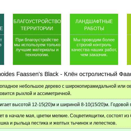
БЛАГОУСТРОЙСТВО
ЛАНДШАФТНЫЕ
Е
ТЕРРИТОРИИ
РАБОТЫ
т
При благоустройстве
Мы проводим более
в
мы используем только
строгий контроль
лучшие материалы и
качества наших работ,
технологии
.
чем заказчик
.
noides Faassen's Black
-
Клён остролистный Фаа
опадное небольшое дерево с широкопирамидальной или ова
овится рыхлой и ассиметричной.
игает высотой 12-15(20)м и шириной 8-10(15/20)м. Годовой 
ет в начале мая, цветки мелкие. Соцветиящитки, состоят из
шка и рыльца пестика и желтых тычинок и лепестков.