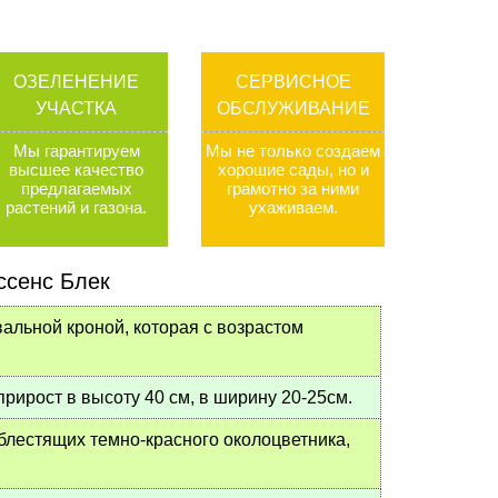
ОЗЕЛЕНЕНИЕ
СЕРВИСНОЕ
УЧАСТКА
ОБСЛУЖИВАНИЕ
Мы гарантируем
Мы не только создаем
высшее качество
хорошие сады, но и
предлагаемых
грамотно за ними
растений и газона
.
ухаживаем
.
ссенс Блек
льной кроной, которая с возрастом
прирост в высоту 40 см, в ширину 20-25см.
 блестящих темно-красного околоцветника,