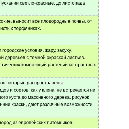
пускании светло-красные, до листопада
сокие, выносит все плодородные почвы, от
тистых торфяниках.
 городские условия, жару, засуху,
й деревьев с темной окраской листьев.
стических композиций растений контрастных
ов, которые распространены
в и сортов, как у клена, не встречается ни
го куста до массивного дерева, рисунок
сенние краски, дают различные возможности
 пород из европейских питомников.