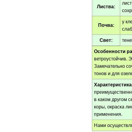
лист
Листва:
сохр
у кл
Почва:
слаб
Свет:
тен
Особенности ра
ветроустойчив. Э
Замечательно со
тонов и для озел
Характеристика
преимущественно 
в каком другом 
коры, окраска ли
применения.
Нами осуществл